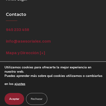
Contacto
945 233 458
info@asesorialex.com
Mapa y Dirección [+]
Utilizamos cookies para ofrecerte la mejor experiencia en
nuestra web.
Puedes aprender más sobre qué cookies utilizamos o cambiarlas
en los
ajustes
© 2024 BAZAN LEX ASESORIA LABORAL S.L. Todos los
derechos reservados
Aceptar
Rechazar
Diseño Web por
GrupoPartner