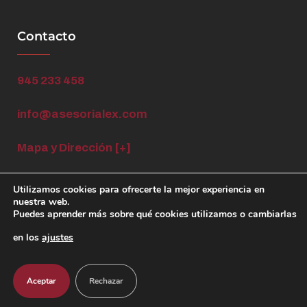
Contacto
945 233 458
info@asesorialex.com
Mapa y Dirección [+]
Utilizamos cookies para ofrecerte la mejor experiencia en
nuestra web.
Puedes aprender más sobre qué cookies utilizamos o cambiarlas
en los
ajustes
© 2024 BAZAN LEX ASESORIA LABORAL S.L. Todos los
derechos reservados
Aceptar
Rechazar
Diseño Web por
GrupoPartner